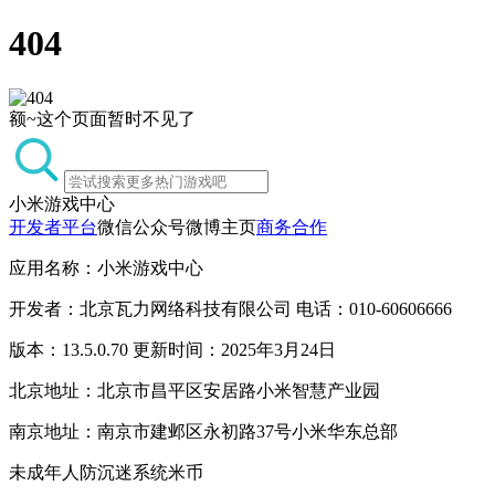
404
额~这个页面暂时不见了
小米游戏中心
开发者平台
微信公众号
微博主页
商务合作
应用名称：小米游戏中心
开发者：北京瓦力网络科技有限公司 电话：010-60606666
版本：13.5.0.70 更新时间：2025年3月24日
北京地址：北京市昌平区安居路小米智慧产业园
南京地址：南京市建邺区永初路37号小米华东总部
未成年人防沉迷系统
米币