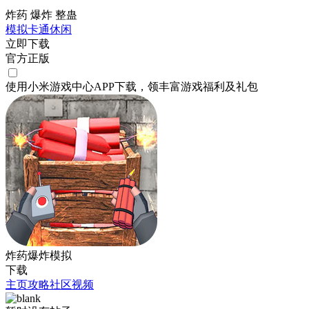
炸药 爆炸 整蛊
模拟
卡通
休闲
立即下载
官方正版
使用小米游戏中心APP
下载
，领丰富游戏
福利
及
礼包
炸药爆炸模拟
下载
主页
攻略
社区
视频