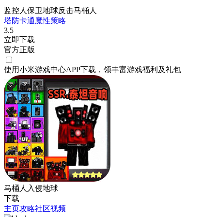
监控人保卫地球反击马桶人
塔防
卡通
魔性
策略
3.5
立即下载
官方正版
使用小米游戏中心APP
下载
，领丰富游戏
福利
及
礼包
马桶人入侵地球
下载
主页
攻略
社区
视频