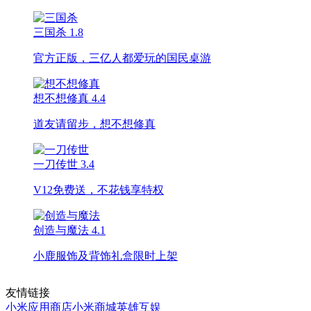
三国杀
1.8
官方正版，三亿人都爱玩的国民桌游
想不想修真
4.4
道友请留步，想不想修真
一刀传世
3.4
V12免费送，不花钱享特权
创造与魔法
4.1
小鹿服饰及背饰礼盒限时上架
友情链接
小米应用商店
小米商城
英雄互娱