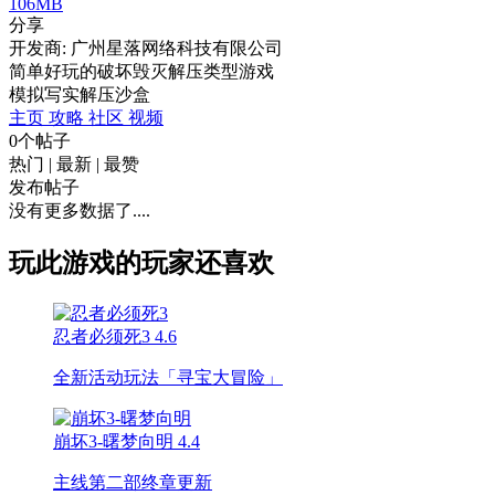
106MB
分享
开发商: 广州星落网络科技有限公司
简单好玩的破坏毁灭解压类型游戏
模拟
写实
解压
沙盒
主页
攻略
社区
视频
0个帖子
热门
|
最新
|
最赞
发布帖子
没有更多数据了....
玩此游戏的玩家还喜欢
忍者必须死3
4.6
全新活动玩法「寻宝大冒险」
崩坏3-曙梦向明
4.4
主线第二部终章更新