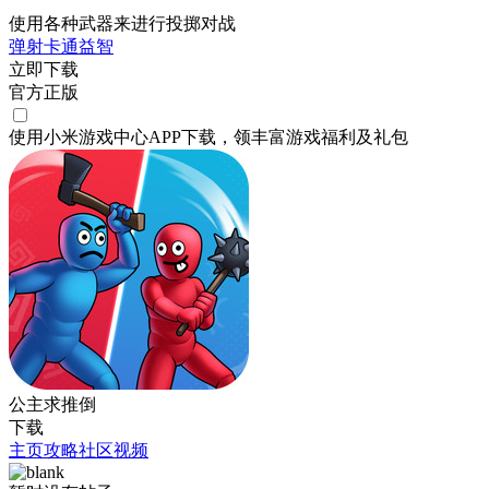
使用各种武器来进行投掷对战
弹射
卡通
益智
立即下载
官方正版
使用小米游戏中心APP
下载
，领丰富游戏
福利
及
礼包
公主求推倒
下载
主页
攻略
社区
视频