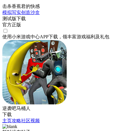
击杀香蕉君的快感
模拟
写实
创造
沙盒
测试版下载
官方正版
使用小米游戏中心APP
下载
，领丰富游戏
福利
及
礼包
逆袭吧马桶人
下载
主页
攻略
社区
视频