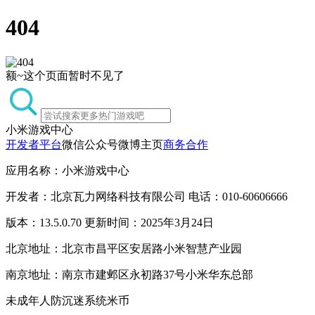
404
额~这个页面暂时不见了
小米游戏中心
开发者平台
微信公众号
微博主页
商务合作
应用名称：小米游戏中心
开发者：北京瓦力网络科技有限公司 电话：010-60606666
版本：13.5.0.70 更新时间：2025年3月24日
北京地址：北京市昌平区安居路小米智慧产业园
南京地址：南京市建邺区永初路37号小米华东总部
未成年人防沉迷系统
米币