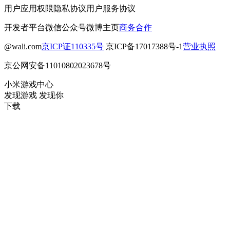
用户应用权限
隐私协议
用户服务协议
开发者平台
微信公众号
微博主页
商务合作
@wali.com
京ICP证110335号
京ICP备17017388号-1
营业执照
京公网安备11010802023678号
小米游戏中心
发现游戏 发现你
下载