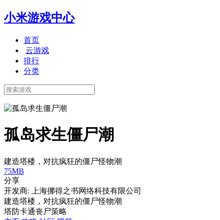
小米游戏中心
首页
云游戏
排行
分类
孤岛求生僵尸潮
建造塔楼，对抗疯狂的僵尸怪物潮
75MB
分享
开发商: 上海挪得之书网络科技有限公司
建造塔楼，对抗疯狂的僵尸怪物潮
塔防
卡通
丧尸
策略