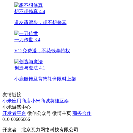
想不想修真
4.4
道友请留步，想不想修真
一刀传世
3.4
V12免费送，不花钱享特权
创造与魔法
4.1
小鹿服饰及背饰礼盒限时上架
友情链接
小米应用商店
小米商城
英雄互娱
小米游戏中心
开发者平台
微信公众号
微博主页
商务合作
010-60606666
开发者：北京瓦力网络科技有限公司