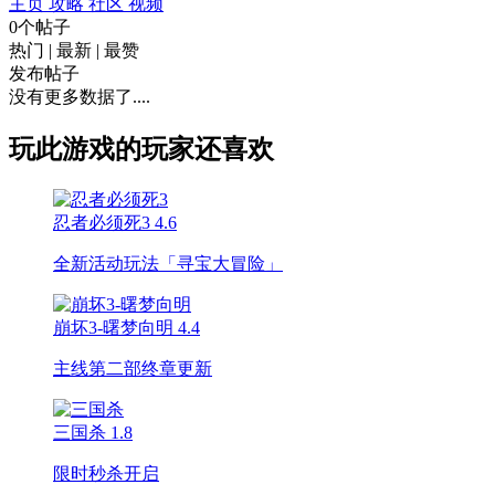
主页
攻略
社区
视频
0个帖子
热门
|
最新
|
最赞
发布帖子
没有更多数据了....
玩此游戏的玩家还喜欢
忍者必须死3
4.6
全新活动玩法「寻宝大冒险」
崩坏3-曙梦向明
4.4
主线第二部终章更新
三国杀
1.8
限时秒杀开启