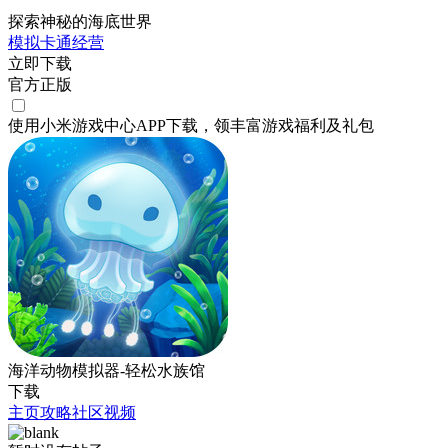
探索神秘的海底世界
模拟
卡通
经营
立即下载
官方正版
使用小米游戏中心APP
下载
，领丰富游戏
福利
及
礼包
海洋动物模拟器-轻松水族馆
下载
主页
攻略
社区
视频