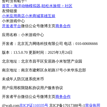
暂时没有帖子~
首页
>
海洋动物模拟器-轻松水族馆
>
社区
友情链接
小米应用商店
小米商城
英雄互娱
小米游戏中心
开发者平台
微信公众号
微博主页
商务合作
应用名称：小米游戏中心
开发者：北京瓦力网络科技有限公司 电话：010-60606666
版本：13.5.0.70 更新时间：2025年3月24日
北京地址：北京市昌平区安居路小米智慧产业园
南京地址：南京市建邺区永初路37号小米华东总部
未成年人防沉迷系统
米币
用户应用权限
隐私协议
用户服务协议
开发者平台
微信公众号
微博主页
商务合作
@wali.com
京ICP证110335号
京ICP备17017388号-1
营业执照