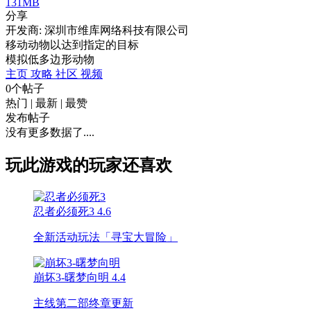
131MB
分享
开发商: 深圳市维库网络科技有限公司
移动动物以达到指定的目标
模拟
低多边形
动物
主页
攻略
社区
视频
0个帖子
热门
|
最新
|
最赞
发布帖子
没有更多数据了....
玩此游戏的玩家还喜欢
忍者必须死3
4.6
全新活动玩法「寻宝大冒险」
崩坏3-曙梦向明
4.4
主线第二部终章更新