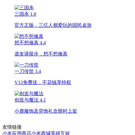
三国杀
1.8
官方正版，三亿人都爱玩的国民桌游
想不想修真
4.4
道友请留步，想不想修真
一刀传世
3.4
V12免费送，不花钱享特权
创造与魔法
4.1
小鹿服饰及背饰礼盒限时上架
友情链接
小米应用商店
小米商城
英雄互娱