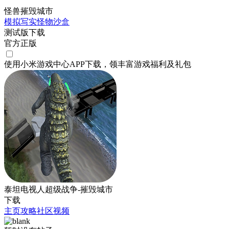
怪兽摧毁城市
模拟
写实
怪物
沙盒
测试版下载
官方正版
使用小米游戏中心APP
下载
，领丰富游戏
福利
及
礼包
泰坦电视人超级战争-摧毁城市
下载
主页
攻略
社区
视频