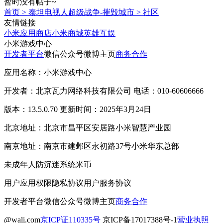
暂时没有帖子~
首页
>
泰坦电视人超级战争-摧毁城市
>
社区
友情链接
小米应用商店
小米商城
英雄互娱
小米游戏中心
开发者平台
微信公众号
微博主页
商务合作
应用名称：小米游戏中心
开发者：北京瓦力网络科技有限公司 电话：010-60606666
版本：13.5.0.70 更新时间：2025年3月24日
北京地址：北京市昌平区安居路小米智慧产业园
南京地址：南京市建邺区永初路37号小米华东总部
未成年人防沉迷系统
米币
用户应用权限
隐私协议
用户服务协议
开发者平台
微信公众号
微博主页
商务合作
@wali.com
京ICP证110335号
京ICP备17017388号-1
营业执照