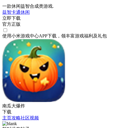
一款休闲益智合成类游戏.
益智
卡通
休闲
立即下载
官方正版
使用小米游戏中心APP
下载
，领丰富游戏
福利
及
礼包
南瓜大爆炸
下载
主页
攻略
社区
视频