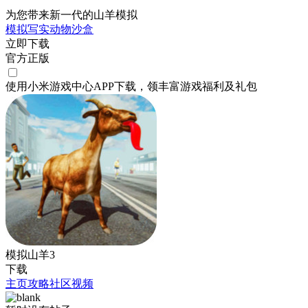
为您带来新一代的山羊模拟
模拟
写实
动物
沙盒
立即下载
官方正版
使用小米游戏中心APP
下载
，领丰富游戏
福利
及
礼包
模拟山羊3
下载
主页
攻略
社区
视频