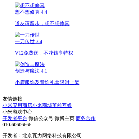
想不想修真
4.4
道友请留步，想不想修真
一刀传世
3.4
V12免费送，不花钱享特权
创造与魔法
4.1
小鹿服饰及背饰礼盒限时上架
友情链接
小米应用商店
小米商城
英雄互娱
小米游戏中心
开发者平台
微信公众号
微博主页
商务合作
010-60606666
开发者：北京瓦力网络科技有限公司