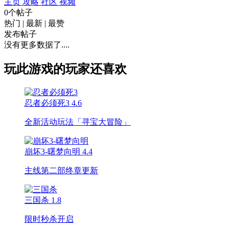
主页
攻略
社区
视频
0个帖子
热门
|
最新
|
最赞
发布帖子
没有更多数据了....
玩此游戏的玩家还喜欢
忍者必须死3
4.6
全新活动玩法「寻宝大冒险」
崩坏3-曙梦向明
4.4
主线第二部终章更新
三国杀
1.8
限时秒杀开启