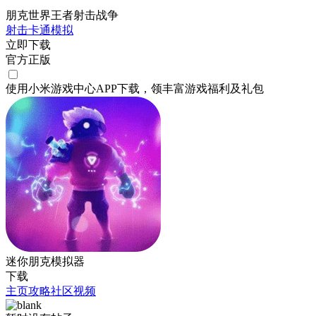
朋克世界王者射击战争
射击
卡通
模拟
立即下载
官方正版
使用小米游戏中心APP
下载
，领丰富游戏
福利
及
礼包
迷你朋克模拟器
下载
主页
攻略
社区
视频