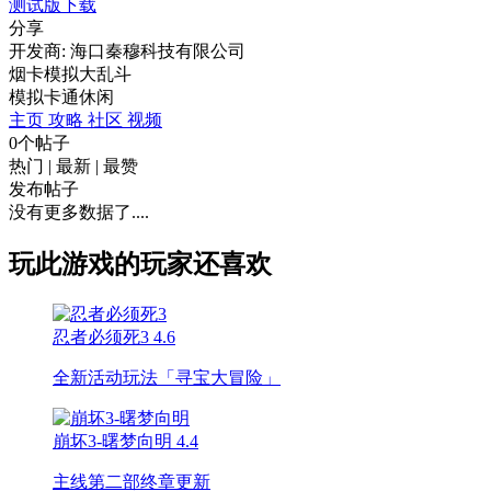
测试版下载
分享
开发商: 海口秦穆科技有限公司
烟卡模拟大乱斗
模拟
卡通
休闲
主页
攻略
社区
视频
0个帖子
热门
|
最新
|
最赞
发布帖子
没有更多数据了....
玩此游戏的玩家还喜欢
忍者必须死3
4.6
全新活动玩法「寻宝大冒险」
崩坏3-曙梦向明
4.4
主线第二部终章更新