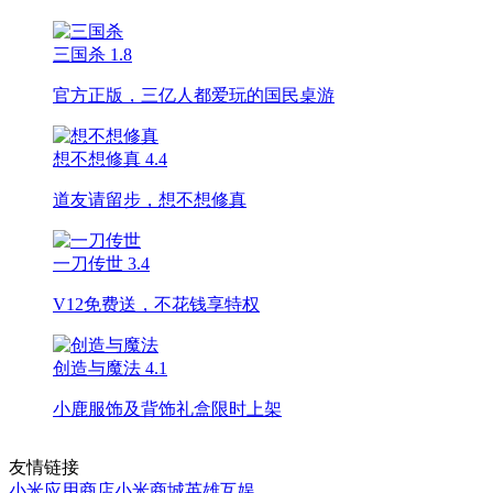
三国杀
1.8
官方正版，三亿人都爱玩的国民桌游
想不想修真
4.4
道友请留步，想不想修真
一刀传世
3.4
V12免费送，不花钱享特权
创造与魔法
4.1
小鹿服饰及背饰礼盒限时上架
友情链接
小米应用商店
小米商城
英雄互娱