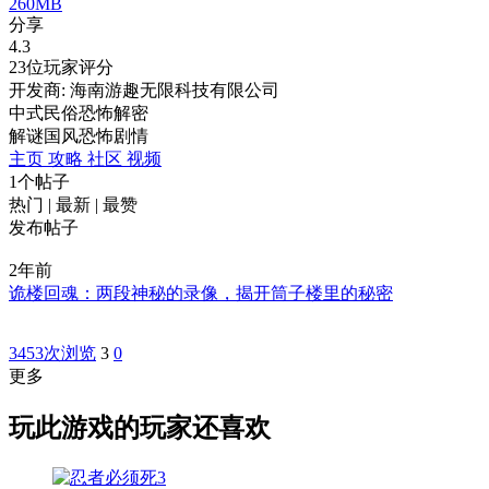
260MB
分享
4.3
23位玩家评分
开发商: 海南游趣无限科技有限公司
中式民俗恐怖解密
解谜
国风
恐怖
剧情
主页
攻略
社区
视频
1个帖子
热门
|
最新
|
最赞
发布帖子
2年前
诡楼回魂：两段神秘的录像，揭开筒子楼里的秘密
3453次浏览
3
0
更多
玩此游戏的玩家还喜欢