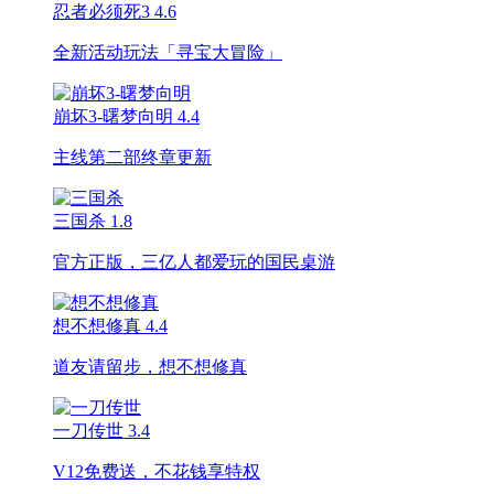
忍者必须死3
4.6
全新活动玩法「寻宝大冒险」
崩坏3-曙梦向明
4.4
主线第二部终章更新
三国杀
1.8
官方正版，三亿人都爱玩的国民桌游
想不想修真
4.4
道友请留步，想不想修真
一刀传世
3.4
V12免费送，不花钱享特权