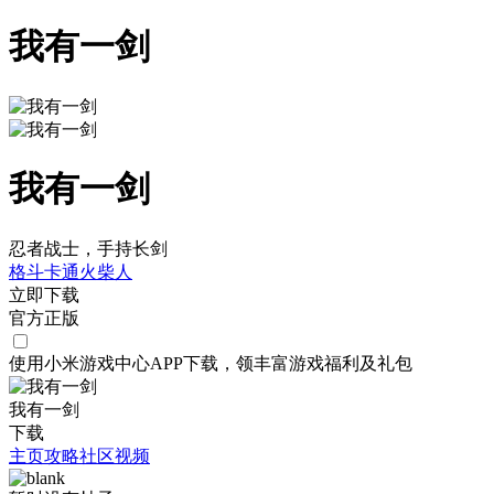
我有一剑
我有一剑
忍者战士，手持长剑
格斗
卡通
火柴人
立即下载
官方正版
使用小米游戏中心APP
下载
，领丰富游戏
福利
及
礼包
我有一剑
下载
主页
攻略
社区
视频