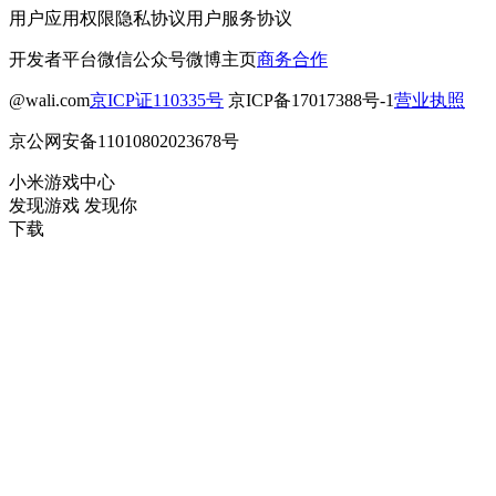
用户应用权限
隐私协议
用户服务协议
开发者平台
微信公众号
微博主页
商务合作
@wali.com
京ICP证110335号
京ICP备17017388号-1
营业执照
京公网安备11010802023678号
小米游戏中心
发现游戏 发现你
下载