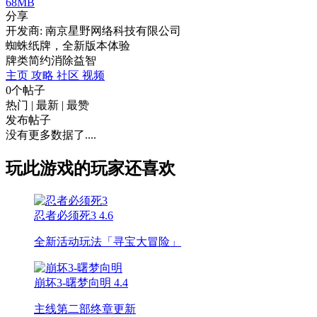
68MB
分享
开发商: 南京星野网络科技有限公司
蜘蛛纸牌，全新版本体验
牌类
简约
消除
益智
主页
攻略
社区
视频
0个帖子
热门
|
最新
|
最赞
发布帖子
没有更多数据了....
玩此游戏的玩家还喜欢
忍者必须死3
4.6
全新活动玩法「寻宝大冒险」
崩坏3-曙梦向明
4.4
主线第二部终章更新