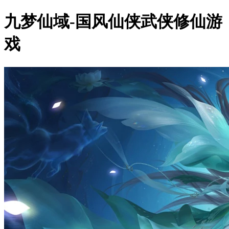
九梦仙域-国风仙侠武侠修仙游
戏