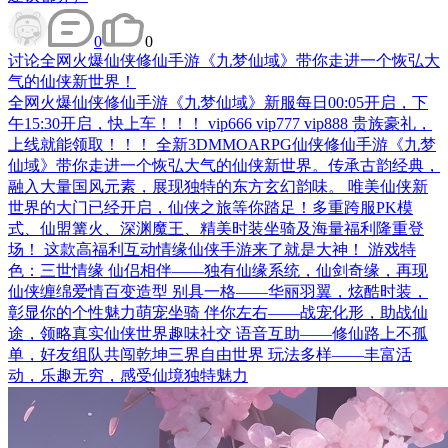
0
0
讨论
全网火爆仙侠修仙手游《九梦仙域》带你走进一个恢弘大
气的仙侠新世界！
全网火爆仙侠修仙手游《九梦仙域》新服每日00:05开启，下
午15:30开启，快上车！！！ vip666 vip777 vip888 贵族豪礼，
上线就能领取！！！ 全新3DMMOARPG仙侠修仙手游《九梦
仙域》带你走进一个恢弘大气的仙侠新世界。传承古韵经典，
融入大量国风元素，展现独特的东方玄幻韵味。 唯美仙侠新
世界的大门已经开启，仙侠之旅等你踏足！多重跨服PK模
式、仙盟篝火、深渊魔王、精美时装坐骑及海量福利隆重登
场！ 这款高福利互动情缘仙侠手游来了就是大神！ 游戏特
色：三世情缘 仙侣相伴——独有仙缘系统，仙剑奇缘，再现
仙侠缠绵爱情百变造型 别具一格——华丽羽翼，炫酷时装，
彰显你的个性魅力萌宠坐骑 伴你左右——战宠化形，助战仙
途，领略真实仙侠世界趣味社交 语音互助——修仙路上不孤
单，好友组队共闯乾坤三界自由世界 玩法多样——丰富活
动，乐趣无穷，感受仙境独特魅力