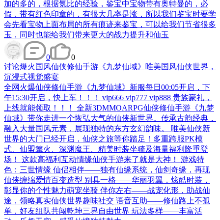
加的多的，根据氪比的经验，鉴宝中宝物带有奥特曼的，必
假，带有红色印章的，有很大几率是涨，所以我们鉴宝时要学
会先看宝物上面布局的所有痕迹来鉴宝，可以给我们节省很多
玉，同时也能给我们带来更大的战力提升和仙玉
0
0
讨论
爆火国风仙侠修仙手游《九梦仙域》唯美国风仙侠世界，
沉浸式视觉盛宴
全网火爆仙侠修仙手游《九梦仙域》新服每日00:05开启，下
午15:30开启，快上车！！！ vip666 vip777 vip888 贵族豪礼，
上线就能领取！！！ 全新3DMMOARPG仙侠修仙手游《九梦
仙域》带你走进一个恢弘大气的仙侠新世界。传承古韵经典，
融入大量国风元素，展现独特的东方玄幻韵味。 唯美仙侠新
世界的大门已经开启，仙侠之旅等你踏足！多重跨服PK模
式、仙盟篝火、深渊魔王、精美时装坐骑及海量福利隆重登
场！ 这款高福利互动情缘仙侠手游来了就是大神！ 游戏特
色：三世情缘 仙侣相伴——独有仙缘系统，仙剑奇缘，再现
仙侠缠绵爱情百变造型 别具一格——华丽羽翼，炫酷时装，
彰显你的个性魅力萌宠坐骑 伴你左右——战宠化形，助战仙
途，领略真实仙侠世界趣味社交 语音互助——修仙路上不孤
单，好友组队共闯乾坤三界自由世界 玩法多样——丰富活