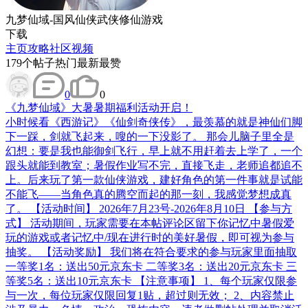
九梦仙域-国风仙侠武侠修仙游戏
下载
主页
攻略
社区
视频
179
个帖子
热门
最新
最赞
0
0
《九梦仙域》大暑暑期福利活动开启！
小时候看《西游记》《仙剑奇侠传》，最羡慕的就是神仙们脚
下一踩，剑就飞起来，嗖的一下没影了。 那会儿脑子里全是
幻想：要是我也能御剑飞行，早上就不用赶着去上学了，一个
跟头就能到教室；暑假作业写不完，直接飞走，老师追都追不
上。后来玩了第一款仙侠游戏，建好角色的第一件事就是试能
不能飞——当角色真的腾空而起的那一刻，我感觉梦想成真
了。 【活动时间】 2026年7月23号-2026年8月10日 【参与方
式】 活动期间，玩家需要在本帖评论区留下你记忆中暑假爱
玩的游戏或者记忆中/现在进行时的美好暑假，即可视为参与
抽奖。 【活动奖励】 我们将在符合要求的参与玩家里面抽取
一等奖1名：送出50元京东卡 二等奖3名：送出20元京东卡 三
等奖5名：送出10元京东卡 【注意事项】 1、每个玩家仅限参
与一次，每位玩家仅限回复1贴，超过则无效； 2、内容禁止