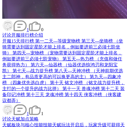
1
0
讨论
开服排行榜介绍
开服15天排行榜 第一二天---等级宠物榜 第三天---坐骑榜 （坐
骑需要达到固定星阶才能上排名，例如要进前三必须七阶坐
骑） 第四天---宠物榜 （宠物需要达到固定星阶才能上排名，
例如要进前三必须七阶宠物） 第五天---热力榜 （充值和做任
务获得热力） 第六天---仙器榜 （仙器优选惊鸿刃和龙阳宝
凯） 第七天---战力提升榜 第八天---天神冲榜 （天神前期优选
主二郎神，有品质更高的可以换更高的主） 第九天---四象冲
榜 （四象优先选白虎） 第十天 铭文冲榜 （铭文战力提升榜，
主打的一个提升的战力比拼） 第十一天 兽魂冲榜 第十二天 装
备印记冲榜 第十三天 龙魂冲榜 第十四天 侠客冲榜 （侠客建
议都弄）
1
1
讨论
天赋加点策略
天赋板块与核心技能技能天赋玩法开启后，玩家升级可获得天