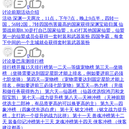
0
0
讨论
前期活动介绍
活动 深渊一天两次，11点，下午7点，晚上9点半，四转一
国，56转2国，7转四国伤害最高的国家获得深渊宝箱归属 仙
盟战前期8.30是打自己国家仙盟，8.45打其他国家仙盟，仙盟
第一的仙盟成员会获得一套时装和武器装扮 四国争霸，每拿
下中间的一个主城就会获得套时装武器装扮
0
0
讨论
曼巴亲测排行榜
排行榜开服15天排行榜第一二天---等级宠物榜 第三天---坐骑
榜 （坐骑需要达到固定星阶才能上排名，例如要进前三必须
七阶坐骑） 第四天---宠物榜 （宠物需要达到固定星阶才能上
排名，例如要进前三必须七阶宠物）第五天---热力榜 （充值
和做任务获得热力） 第六天---仙器榜 （仙器优选惊鸿刃和龙
阳宝凯） 第七天---战力提升榜 第八天---天神冲榜 （天神前期
优选主二郎神，有品质更高的可以换更高的主） 第九天---四
象冲榜 （四象优先选白虎） 第十天 铭文冲榜 （铭文战力提升
榜，主打的一个提升的战力比拼） 第十一天 兽魂冲榜第十二
天 装备印记冲榜第十三天 龙魂冲榜第十四天 侠客冲榜 （侠客
建议都弄）