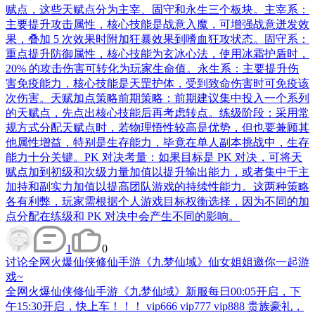
赋点，这些天赋点分为主宰、固守和永生三个板块。主宰系：
主要提升攻击属性，核心技能是战意入魔，可增强战意迸发效
果，叠加 5 次效果时附加狂暴效果到嗜血狂攻状态。固守系：
重点提升防御属性，核心技能为玄冰心法，使用冰霜护盾时，
20% 的攻击伤害可转化为玩家生命值。永生系：主要提升伤
害免疫能力，核心技能是天罡护体，受到致命伤害时可免疫该
次伤害。天赋加点策略前期策略：前期建议集中投入一个系列
的天赋点，先点出核心技能后再考虑转点。练级阶段：采用常
规方式分配天赋点时，若物理悟性较高是优势，但也要兼顾其
他属性增益，特别是生存能力，毕竟在单人副本挑战中，生存
能力十分关键。PK 对决考量：如果目标是 PK 对决，可将天
赋点加到初级和次级力量加值以提升输出能力，或者集中于主
加持和副实力加值以提高团队游戏的持续性能力。这两种策略
各有利弊，玩家需根据个人游戏目标权衡选择，因为不同的加
点分配在练级和 PK 对决中会产生不同的影响。
1
0
讨论
全网火爆仙侠修仙手游《九梦仙域》仙女姐姐邀你一起游
戏~
全网火爆仙侠修仙手游《九梦仙域》新服每日00:05开启，下
午15:30开启，快上车！！！ vip666 vip777 vip888 贵族豪礼，