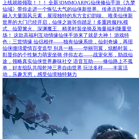
上线就能领取！！！ 全新3DMMOARPG仙侠修仙手游《九梦
仙域》带你走进一个恢弘大气的仙侠新世界。传承古韵经典，
融入大量国风元素，展现独特的东方玄幻韵味。 唯美仙侠新
世界的大门已经开启，仙侠之旅等你踏足！多重跨服PK模
式、仙盟篝火、深渊魔王、精美时装坐骑及海量福利隆重登
场！ 这款高福利互动情缘仙侠手游来了就是大神！ 游戏特
色：三世情缘 仙侣相伴——独有仙缘系统，仙剑奇缘，再现
仙侠缠绵爱情百变造型 别具一格——华丽羽翼，炫酷时装，
彰显你的个性魅力萌宠坐骑 伴你左右——战宠化形，助战仙
途，领略真实仙侠世界趣味社交 语音互助——修仙路上不孤
单，好友组队共闯乾坤三界自由世界 玩法多样——丰富活
动，乐趣无穷，感受仙境独特魅力