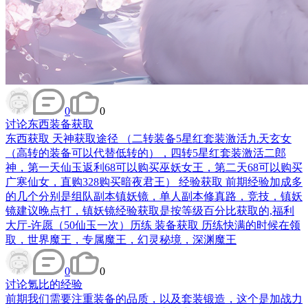
0
0
讨论
东西装备获取
东西获取 天神获取途径 （二转装备5星红套装激活九天玄女
（高转的装备可以代替低转的），四转5星红套装激活二郎
神，第一天仙玉返利68可以购买巫妖女王，第二天68可以购买
广寒仙女，直购328购买暗夜君王） 经验获取 前期经验加成多
的几个分别是组队副本镇妖镜，单人副本修真路，竞技，镇妖
镜建议晚点打，镇妖镜经验获取是按等级百分比获取的,福利
大厅-许愿（50仙玉一次）历练 装备获取 历练快满的时候在领
取，世界魔王，专属魔王，幻灵秘境，深渊魔王
0
0
讨论
氪比的经验
前期我们需要注重装备的品质，以及套装锻造，这个是加战力