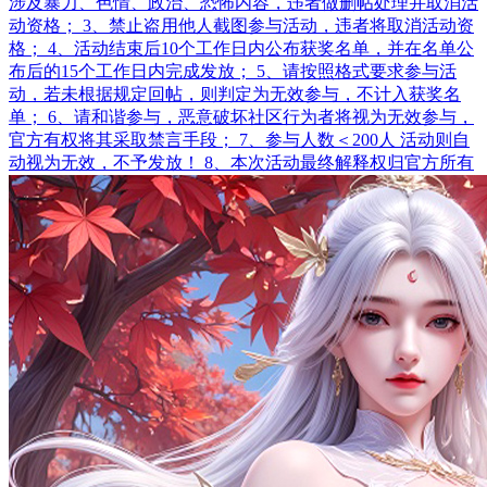
涉及暴力、色情、政治、恐怖内容，违者做删帖处理并取消活
动资格； 3、禁止盗用他人截图参与活动，违者将取消活动资
格； 4、活动结束后10个工作日内公布获奖名单，并在名单公
布后的15个工作日内完成发放； 5、请按照格式要求参与活
动，若未根据规定回帖，则判定为无效参与，不计入获奖名
单； 6、请和谐参与，恶意破坏社区行为者将视为无效参与，
官方有权将其采取禁言手段； 7、参与人数＜200人 活动则自
动视为无效，不予发放！ 8、本次活动最终解释权归官方所有