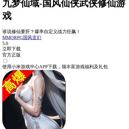
九梦仙域-国风仙侠武侠修仙游
戏
谁说修仙要肝？爆率自定义战力狂飙！
MMORPG
国风
玄幻
5.0
立即下载
官方正版
使用小米游戏中心APP
下载
，领丰富游戏
福利
及
礼包