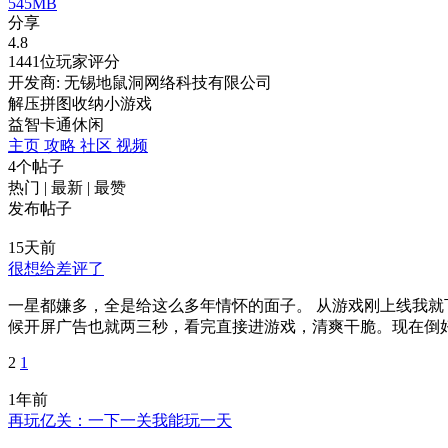
545MB
分享
4.8
1441位玩家评分
开发商: 无锡地鼠洞网络科技有限公司
解压拼图收纳小游戏
益智
卡通
休闲
主页
攻略
社区
视频
4个帖子
热门
|
最新
|
最赞
发布帖子
15天前
很想给差评了
一星都嫌多，全是给这么多年情怀的面子。 从游戏刚上线我就
候开屏广告也就两三秒，看完直接进游戏，清爽干脆。现在倒好，
2
1
1年前
再玩亿关：一下一关我能玩一天