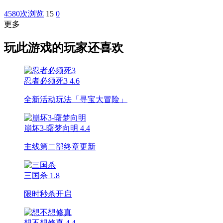
4580次浏览
15
0
更多
玩此游戏的玩家还喜欢
忍者必须死3
4.6
全新活动玩法「寻宝大冒险」
崩坏3-曙梦向明
4.4
主线第二部终章更新
三国杀
1.8
限时秒杀开启
想不想修真
4.4