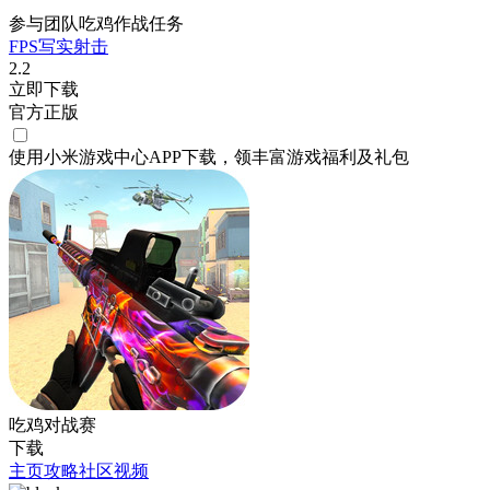
参与团队吃鸡作战任务
FPS
写实
射击
2.2
立即下载
官方正版
使用小米游戏中心APP
下载
，领丰富游戏
福利
及
礼包
吃鸡对战赛
下载
主页
攻略
社区
视频