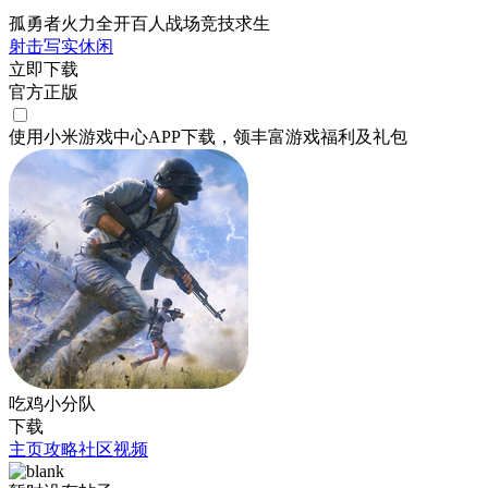
孤勇者火力全开百人战场竞技求生
射击
写实
休闲
立即下载
官方正版
使用小米游戏中心APP
下载
，领丰富游戏
福利
及
礼包
吃鸡小分队
下载
主页
攻略
社区
视频