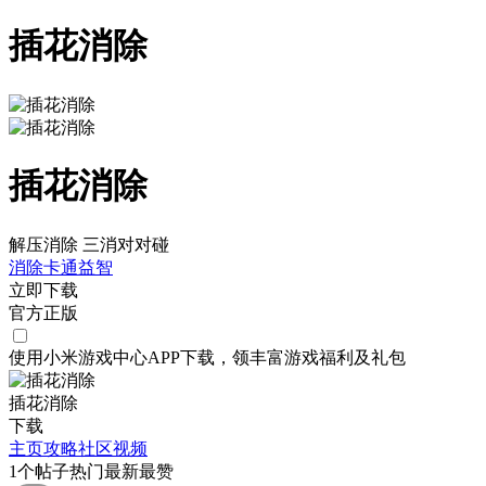
插花消除
插花消除
解压消除 三消对对碰
消除
卡通
益智
立即下载
官方正版
使用小米游戏中心APP
下载
，领丰富游戏
福利
及
礼包
插花消除
下载
主页
攻略
社区
视频
1
个帖子
热门
最新
最赞