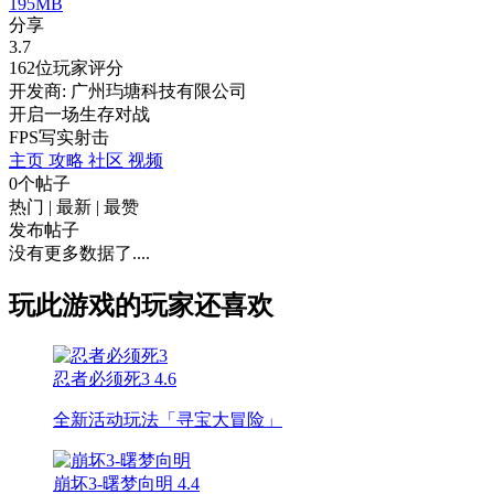
195MB
分享
3.7
162位玩家评分
开发商: 广州玙塘科技有限公司
开启一场生存对战
FPS
写实
射击
主页
攻略
社区
视频
0个帖子
热门
|
最新
|
最赞
发布帖子
没有更多数据了....
玩此游戏的玩家还喜欢
忍者必须死3
4.6
全新活动玩法「寻宝大冒险」
崩坏3-曙梦向明
4.4