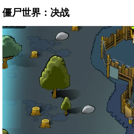
僵尸世界：决战