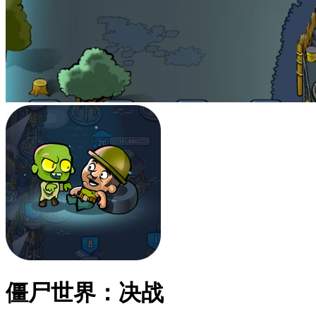
僵尸世界：决战