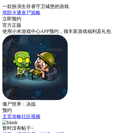
一款扮演生存者守卫城堡的游戏
塔防
卡通
丧尸
策略
立即预约
官方正版
使用小米游戏中心APP
预约
，领丰富游戏
福利
及
礼包
僵尸世界：决战
预约
主页
攻略
社区
视频
暂时没有帖子~