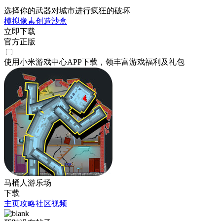
选择你的武器对城市进行疯狂的破坏
模拟
像素
创造
沙盒
立即下载
官方正版
使用小米游戏中心APP
下载
，领丰富游戏
福利
及
礼包
马桶人游乐场
下载
主页
攻略
社区
视频