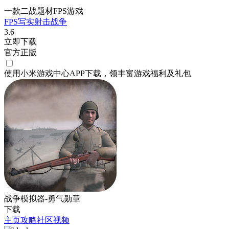
一款二战题材FPS游戏
FPS
写实
射击
战争
3.6
立即下载
官方正版
使用小米游戏中心APP
下载
，领丰富游戏
福利
及
礼包
战争模拟器-勇气勋章
下载
主页
攻略
社区
视频