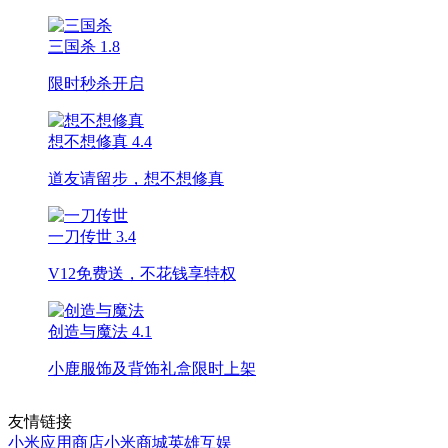
三国杀
1.8
限时秒杀开启
想不想修真
4.4
道友请留步，想不想修真
一刀传世
3.4
V12免费送，不花钱享特权
创造与魔法
4.1
小鹿服饰及背饰礼盒限时上架
友情链接
小米应用商店
小米商城
英雄互娱