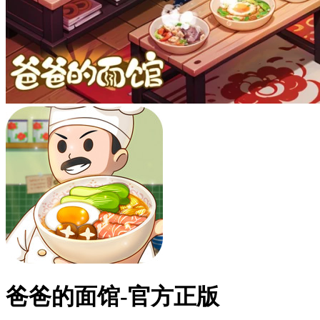
爸爸的面馆-官方正版