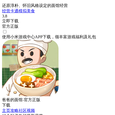
还原淳朴、怀旧风格设定的面馆经营
经营
卡通
模拟
美食
3.8
立即下载
官方正版
使用小米游戏中心APP
下载
，领丰富游戏
福利
及
礼包
爸爸的面馆-官方正版
下载
主页
攻略
社区
视频