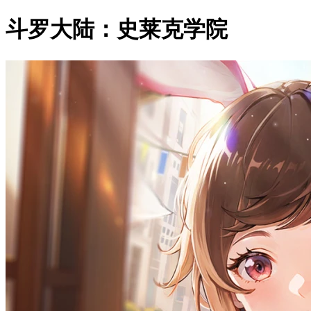
斗罗大陆：史莱克学院