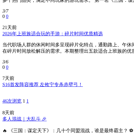
多个热门品类，满足不同玩家的游玩需求。 第一名《三国：谋
3/7
0
0
21天前
2026年上班族适合玩的手游：碎片时间优质精选
当代职场人群的休闲时间多呈现碎片化特点，通勤路上、午休
在碎片时间放松解压的需求。本期整理出五款适合上班族的优质
3/6
0
0
7天前
S16首发阵容推荐 左攸宁专杀赤壁弓！
46次浏览
1
1
8天前
多人混战｜大乱斗 🎉
🔥 《三国：谋定天下》：几十个同盟混战，谁是最终霸主？ ⚽