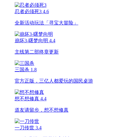
忍者必须死3
4.6
全新活动玩法「寻宝大冒险」
崩坏3-曙梦向明
4.4
主线第二部终章更新
三国杀
1.8
官方正版，三亿人都爱玩的国民桌游
想不想修真
4.4
道友请留步，想不想修真
一刀传世
3.4