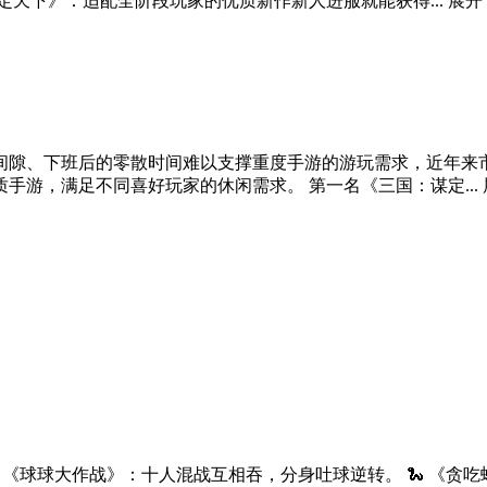
定天下》：适配全阶段玩家的优质新作新人进服就能获得...
展开
间隙、下班后的零散时间难以支撑重度手游的游玩需求，近年来
手游，满足不同喜好玩家的休闲需求。 第一名《三国：谋定...
 《球球大作战》：十人混战互相吞，分身吐球逆转。 🐍 《贪吃