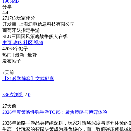
1965MB
分享
4.4
2717位玩家评分
开发商: 上海幻电信息科技有限公司
葡萄牙队指定手游
SLG
三国
国风
策略
战争
多人在线
主页
攻略
社区
视频
42063个帖子
热门
|
最新
|
最赞
发布帖子
7天前
【S1必学阵容】文武郭嘉
336次浏览
2
0
27天前
2026年度策略性强手游TOP5：聚焦策略与博弈体验
2026年策略手游品类持续深耕，玩家对策略深度与博弈体验
生态，让玩家的智谋决策成为胜负核心，而非数值碾压或机械操