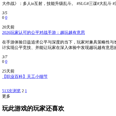
大作战》：多人io互射，技能升级乱斗。 #SLG#三谋#大乱斗 #混
3/5
0
0
20天前
2026玩家认可的公平对战手游：越玩越有意思
在手游体验日益追求公平与深度的当下，玩家对兼具策略性与长
计实现公平竞技、并能让玩家在深入体验中发现越玩越有意思的
3/7
0
0
25天前
【职业百科】天工小细节
513次浏览
2
1
更多
玩此游戏的玩家还喜欢