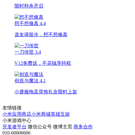
限时秒杀开启
想不想修真
4.4
道友请留步，想不想修真
一刀传世
3.4
V12免费送，不花钱享特权
创造与魔法
4.1
小鹿服饰及背饰礼盒限时上架
友情链接
小米应用商店
小米商城
英雄互娱
小米游戏中心
开发者平台
微信公众号
微博主页
商务合作
010-60606666