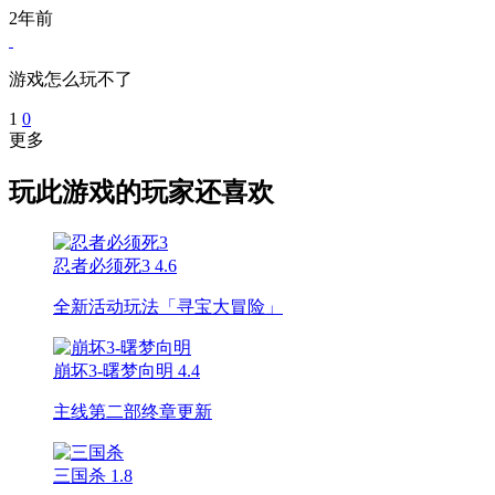
2年前
游戏怎么玩不了
1
0
更多
玩此游戏的玩家还喜欢
忍者必须死3
4.6
全新活动玩法「寻宝大冒险」
崩坏3-曙梦向明
4.4
主线第二部终章更新
三国杀
1.8