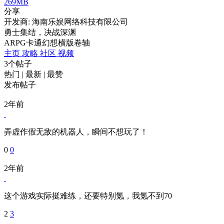
269MB
分享
开发商: 海南乐娱网络科技有限公司
勇士集结，决战深渊
ARPG
卡通
幻想
横版卷轴
主页
攻略
社区
视频
3个帖子
热门
|
最新
|
最赞
发布帖子
2年前
弄虚作假无敌的机器人，瞬间不想玩了！
0
0
2年前
这个游戏实际挺难练，还要特别氪，我氪不到70
2
3