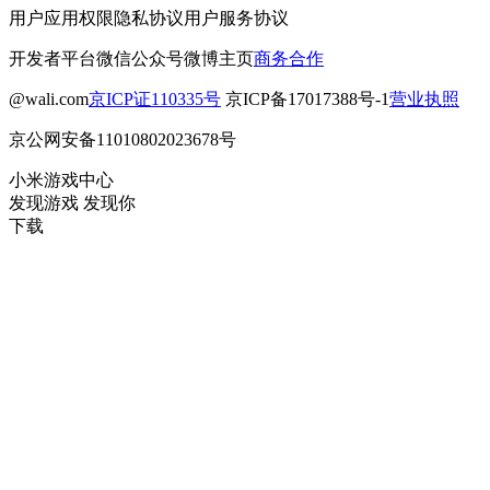
用户应用权限
隐私协议
用户服务协议
开发者平台
微信公众号
微博主页
商务合作
@wali.com
京ICP证110335号
京ICP备17017388号-1
营业执照
京公网安备11010802023678号
小米游戏中心
发现游戏 发现你
下载