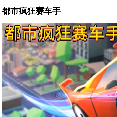
都市疯狂赛车手