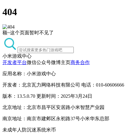
404
额~这个页面暂时不见了
小米游戏中心
开发者平台
微信公众号
微博主页
商务合作
应用名称：小米游戏中心
开发者：北京瓦力网络科技有限公司 电话：010-60606666
版本：13.5.0.70 更新时间：2025年3月24日
北京地址：北京市昌平区安居路小米智慧产业园
南京地址：南京市建邺区永初路37号小米华东总部
未成年人防沉迷系统
米币