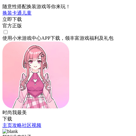
随意性搭配换装游戏等你来玩！
换装
卡通
儿童
立即下载
官方正版
使用小米游戏中心APP
下载
，领丰富游戏
福利
及
礼包
时尚我最美
下载
主页
攻略
社区
视频