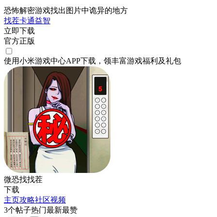
恐怖解密游戏找出图片中诡异的地方
找茬
卡通
益智
立即下载
官方正版
使用小米游戏中心APP
下载
，领丰富游戏
福利
及
礼包
微恐找找茬
下载
主页
攻略
社区
视频
3
个帖子
热门
最新
最赞