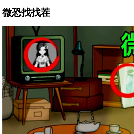
微恐找找茬