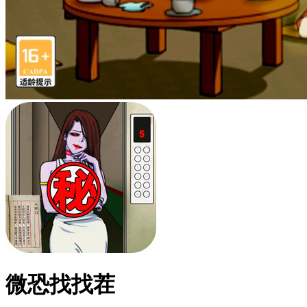
微恐找找茬