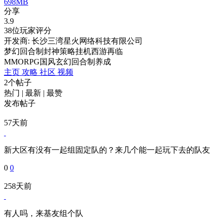
698MB
分享
3.9
38位玩家评分
开发商: 长沙三湾星火网络科技有限公司
梦幻回合制封神策略挂机西游再临
MMORPG
国风
玄幻
回合制
养成
主页
攻略
社区
视频
2个帖子
热门
|
最新
|
最赞
发布帖子
57天前
新大区有没有一起组固定队的？来几个能一起玩下去的队友
0
0
258天前
有人吗，来基友组个队