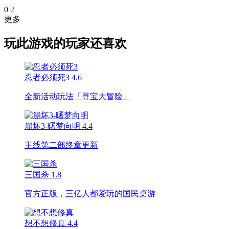
0
2
更多
玩此游戏的玩家还喜欢
忍者必须死3
4.6
全新活动玩法「寻宝大冒险」
崩坏3-曙梦向明
4.4
主线第二部终章更新
三国杀
1.8
官方正版，三亿人都爱玩的国民桌游
想不想修真
4.4