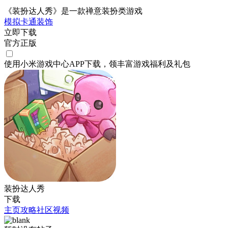
《装扮达人秀》是一款禅意装扮类游戏
模拟
卡通
装饰
立即下载
官方正版
使用小米游戏中心APP
下载
，领丰富游戏
福利
及
礼包
装扮达人秀
下载
主页
攻略
社区
视频