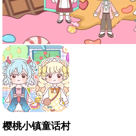
樱桃小镇童话村