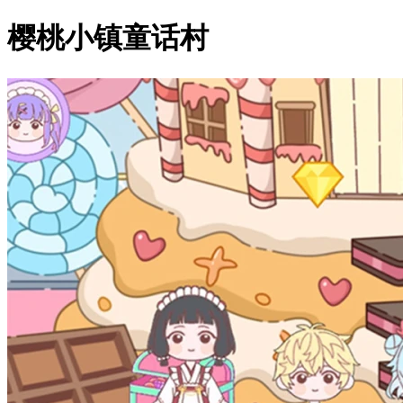
樱桃小镇童话村