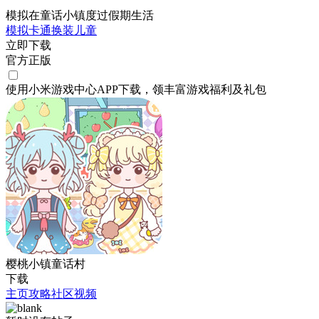
模拟在童话小镇度过假期生活
模拟
卡通
换装
儿童
立即下载
官方正版
使用小米游戏中心APP
下载
，领丰富游戏
福利
及
礼包
樱桃小镇童话村
下载
主页
攻略
社区
视频