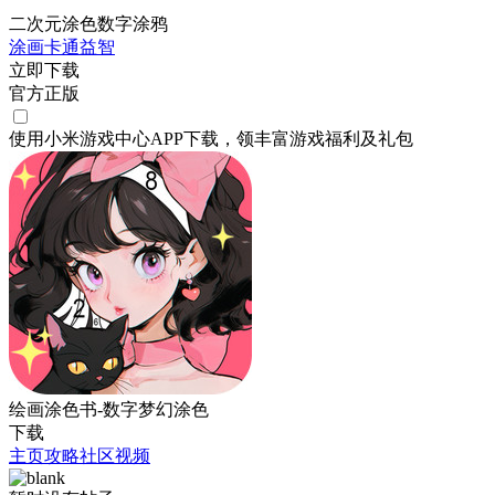
二次元涂色数字涂鸦
涂画
卡通
益智
立即下载
官方正版
使用小米游戏中心APP
下载
，领丰富游戏
福利
及
礼包
绘画涂色书-数字梦幻涂色
下载
主页
攻略
社区
视频