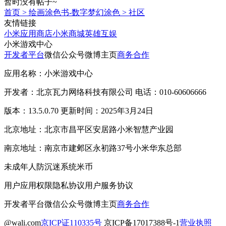
暂时没有帖子~
首页
>
绘画涂色书-数字梦幻涂色
>
社区
友情链接
小米应用商店
小米商城
英雄互娱
小米游戏中心
开发者平台
微信公众号
微博主页
商务合作
应用名称：小米游戏中心
开发者：北京瓦力网络科技有限公司 电话：010-60606666
版本：13.5.0.70 更新时间：2025年3月24日
北京地址：北京市昌平区安居路小米智慧产业园
南京地址：南京市建邺区永初路37号小米华东总部
未成年人防沉迷系统
米币
用户应用权限
隐私协议
用户服务协议
开发者平台
微信公众号
微博主页
商务合作
@wali.com
京ICP证110335号
京ICP备17017388号-1
营业执照