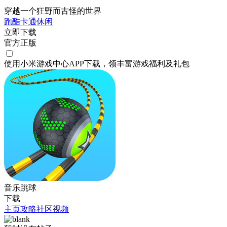
穿越一个狂野而古怪的世界
跑酷
卡通
休闲
立即下载
官方正版
使用小米游戏中心APP
下载
，领丰富游戏
福利
及
礼包
音乐跳球
下载
主页
攻略
社区
视频