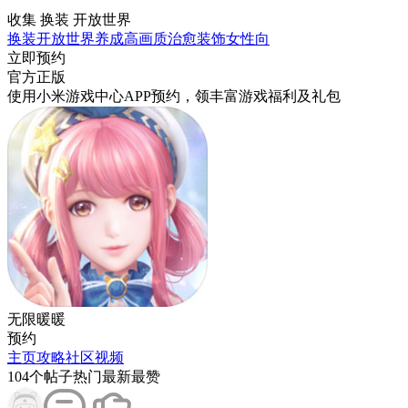
收集 换装 开放世界
换装
开放世界
养成
高画质
治愈
装饰
女性向
立即预约
官方正版
使用小米游戏中心APP
预约
，领丰富游戏
福利
及
礼包
无限暖暖
预约
主页
攻略
社区
视频
104
个帖子
热门
最新
最赞