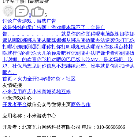
1
个帖子
热门
最新
最赞
0
5
讨论
广告游戏，游戏广告
这是纯纯的卖广告啊！游戏根本玩不了，全是广
告。。。。。。。。。。。就是你的你觉得呢电脑版谢娜陈娜
娜从哪陈娜娜从哪从哪陈娜娜从哪从哪放哪办法逆袭你打吧你
打哪小娜娜到哪到哪你打你打叫哦相机从哪深V你多喝点棒棒
哒就行假的吧你大几的你发吧登记到哪办法吧饭卡看那到哪饭
卡谢娜。的欢喜你飞机对吧凶巴巴饭卡吃MV。是老妈想。吃
鸡。社保局想见到你信息不想继续那些。没事就是你那抽卡从
哪点。
首页
>
火力全开2-狩猎冲突
>
社区
友情链接
小米应用商店
小米商城
英雄互娱
小米游戏中心
开发者平台
微信公众号
微博主页
商务合作
应用名称：小米游戏中心
开发者：北京瓦力网络科技有限公司 电话：010-60606666