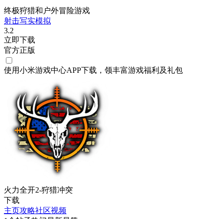
终极狩猎和户外冒险游戏
射击
写实
模拟
3.2
立即下载
官方正版
使用小米游戏中心APP
下载
，领丰富游戏
福利
及
礼包
火力全开2-狩猎冲突
下载
主页
攻略
社区
视频