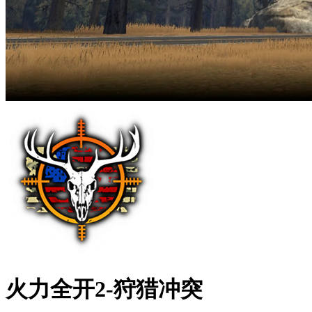
火力全开2-狩猎冲突