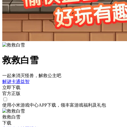
救救白雪
一起来消灭怪兽，解救公主吧
解谜
卡通
益智
立即下载
官方正版
使用小米游戏中心APP
下载
，领丰富游戏
福利
及
礼包
救救白雪
下载