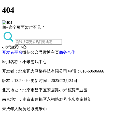
404
额~这个页面暂时不见了
小米游戏中心
开发者平台
微信公众号
微博主页
商务合作
应用名称：小米游戏中心
开发者：北京瓦力网络科技有限公司 电话：010-60606666
版本：13.5.0.70 更新时间：2025年3月24日
北京地址：北京市昌平区安居路小米智慧产业园
南京地址：南京市建邺区永初路37号小米华东总部
未成年人防沉迷系统
米币