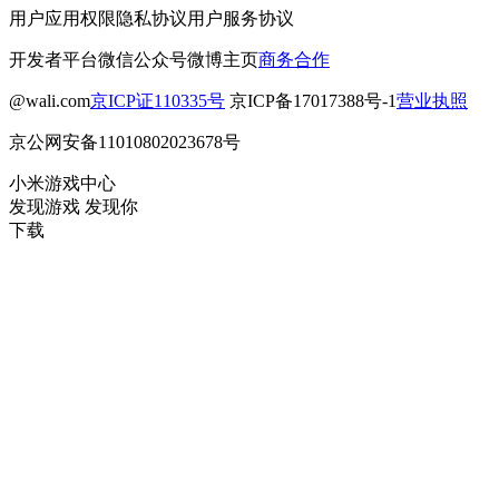
用户应用权限
隐私协议
用户服务协议
开发者平台
微信公众号
微博主页
商务合作
@wali.com
京ICP证110335号
京ICP备17017388号-1
营业执照
京公网安备11010802023678号
小米游戏中心
发现游戏 发现你
下载