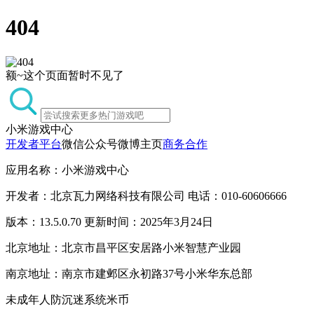
404
额~这个页面暂时不见了
小米游戏中心
开发者平台
微信公众号
微博主页
商务合作
应用名称：小米游戏中心
开发者：北京瓦力网络科技有限公司 电话：010-60606666
版本：13.5.0.70 更新时间：2025年3月24日
北京地址：北京市昌平区安居路小米智慧产业园
南京地址：南京市建邺区永初路37号小米华东总部
未成年人防沉迷系统
米币