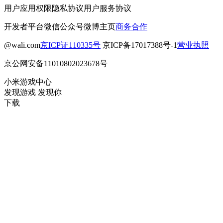
用户应用权限
隐私协议
用户服务协议
开发者平台
微信公众号
微博主页
商务合作
@wali.com
京ICP证110335号
京ICP备17017388号-1
营业执照
京公网安备11010802023678号
小米游戏中心
发现游戏 发现你
下载