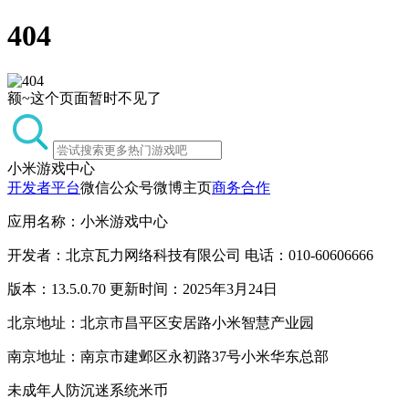
404
额~这个页面暂时不见了
小米游戏中心
开发者平台
微信公众号
微博主页
商务合作
应用名称：小米游戏中心
开发者：北京瓦力网络科技有限公司 电话：010-60606666
版本：13.5.0.70 更新时间：2025年3月24日
北京地址：北京市昌平区安居路小米智慧产业园
南京地址：南京市建邺区永初路37号小米华东总部
未成年人防沉迷系统
米币